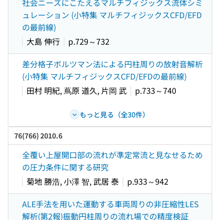
社会ニーズにこたえるマルチフィジックス流体シミ
ュレーション (小特集 マルチフィジックスCFD/EFD
の最前線)
大島 伸行
p.729～732
差分格子ボルツマン法による円柱周りの放射音解析
(小特集 マルチフィジックスCFD/EFDの最前線)
田村 明紀, 蔦原 道久, 片岡 武
p.733～740
もっと見る（全30件）
76(766) 2010.6
全覆い上屋開口部の流れが準定常流と見なせるため
の圧力条件に関する研究
菊地 勝浩, 小澤 智, 武居 泰
p.933～942
ALE手法を用いた運動する車両周りの非圧縮性LES
解析(第2報)振動円柱周りの流れ場での精度検証