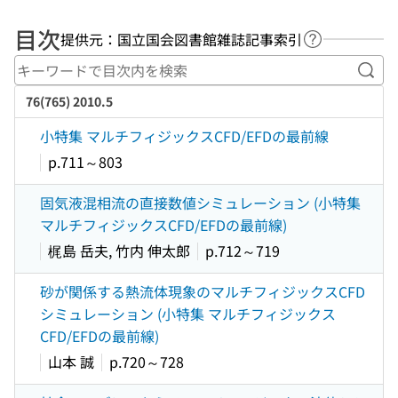
目次
提供元：国立国会図書館雑誌記事索引
ヘルプページ
キー
76(765) 2010.5
小特集 マルチフィジックスCFD/EFDの最前線
p.711～803
固気液混相流の直接数値シミュレーション (小特集
マルチフィジックスCFD/EFDの最前線)
梶島 岳夫, 竹内 伸太郎
p.712～719
砂が関係する熱流体現象のマルチフィジックスCFD
シミュレーション (小特集 マルチフィジックス
CFD/EFDの最前線)
山本 誠
p.720～728