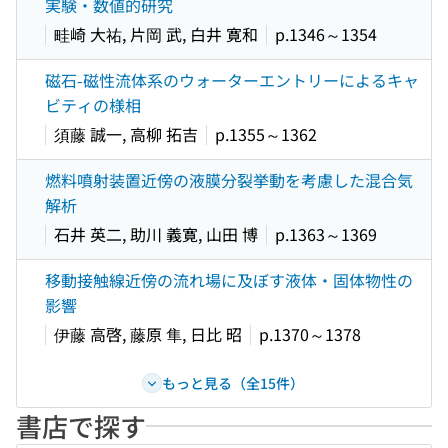
実験・数値的研究
畦崎 大祐, 片岡 武, 白井 寛和
p.1346～1354
磁石-磁性流体系のウォーターエントリーによるキャ
ビティの様相
須藤 誠一, 高柳 拓吉
p.1355～1362
燃料噴射装置近傍の液膜分裂挙動を考慮した混合気
解析
石井 英二, 助川 義寛, 山田 博
p.1363～1369
移動接触線近傍の流れ場に及ぼす液体・固体物性の
影響
伊藤 高啓, 藤原 隼, 日比 昭
p.1370～1378
もっと見る（全15件）
書店で探す