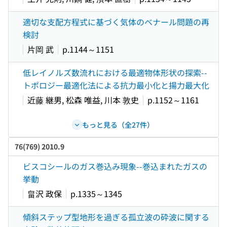
適切な支配方程式に基づく気体のベナール問題の再
検討
片岡 武
p.1144～1151
低レイノルズ数流れにおける最適物体形状の探索--
トポロジー最適化法による抗力最小化と揚力最大化
近藤 継男, 松森 唯益, 川本 敦史
p.1152～1161
もっと見る（全27件）
76(769) 2010.9
ビスコシールのガス巻込み現象--巻込まれたガスの
挙動
畠沢 政保
p.1335～1345
傾斜ステップ型地形を過ぎる孤立波の砕波に関する