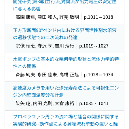
開発研究(第3報)並行流,対向流が出力電圧の安定性
に与える影響
高園 康隼, 津田 和人, 許斐 敏明
p.1011～1018
正方形断面90°ベンド内における界面活性剤水溶液
の遷移状態での二次流れの発達
宗像 瑞恵, 寺沢 亨, 吉川 浩行
p.1019～1027
水撃ポンプの基本的な幾何学的形状と流体力学的特
性との関係
斉藤 純夫, 永田 佳未, 高橋 正旭
p.1028～1034
高速度カメラを用いた燐光寿命法による可視化エン
ジン内壁面温度分布計測
染矢 聡, 内田 光則, 大倉 康裕
p.1035～1041
プロペラファン周りの流れ場と騒音の関係に関する
実験的研究--動作点による翼端流れ挙動の違いと騒