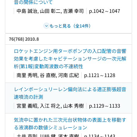
音の関係について
中島 誠治, 山田 彰二, 吉瀬 幸司
p.1042～1047
もっと見る（全14件）
76(768) 2010.8
ロケットエンジン用ターボポンプの入口配管の音響
効果を考慮したキャビテーションサージの一次元解
析(第1報)変動周波数の不連続性
南里 秀明, 谷 直樹, 河南 広紀
p.1121～1128
レインボーシュリーレン偏向法による適正膨張超音
速噴流の計測
宮里 義昭, 入江 将之, 山本 秀樹
p.1129～1133
気流中に置かれた三次元台状物体の表面上を移動す
る液滴群の数値シミュレーション
土井 克則, 川鍋 健, 濱本 直樹
p.1134～1143