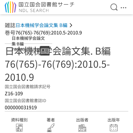
検索を開
メニ
本文へ移動
雑誌
日本機械学会論文集 B編
巻号
76(765)-76(769):2010.5-2010.9
日本機械学会論文
集 B編
日本機械学会論文集. B編
76(765)-76(769):
2010.5-2010.9
76(765)-76(769):2010.5-
2010.9
国立国会図書館請求記号
Z16-109
国立国会図書館書誌ID
000000031919
資料種別
著者
出版者
出版年