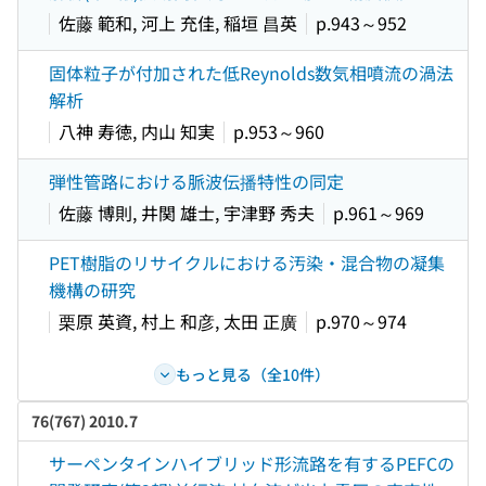
佐藤 範和, 河上 充佳, 稲垣 昌英
p.943～952
固体粒子が付加された低Reynolds数気相噴流の渦法
解析
八神 寿徳, 内山 知実
p.953～960
弾性管路における脈波伝播特性の同定
佐藤 博則, 井関 雄士, 宇津野 秀夫
p.961～969
PET樹脂のリサイクルにおける汚染・混合物の凝集
機構の研究
栗原 英資, 村上 和彦, 太田 正廣
p.970～974
もっと見る（全10件）
76(767) 2010.7
サーペンタインハイブリッド形流路を有するPEFCの