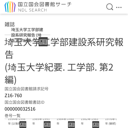
検索を開
メニ
本文へ移動
雑誌
埼玉大学工学部建
設系研究報告 (埼
埼玉大学工学部建設系研究報
玉大学紀要. 工学
部. 第2編)
告
(埼玉大学紀要. 工学部. 第2
編)
国立国会図書館請求記号
Z16-760
国立国会図書館書誌ID
000000032516
24巻-28巻
19巻-23巻
14巻-18巻
12巻-13巻
6巻-11巻
巻号一覧
1994年-1998
1989年-1993
1984年-1988
1982年-1983
1976年-1981
年 (以後廃刊)
年
年
年
年 (継続)