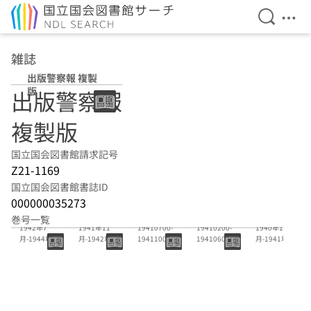
検索を開
メニ
本文へ移動
雑誌
出版警察報 複製
版
出版警察報
複製版
国立国会図書館請求記号
Z21-1169
国立国会図書館書誌ID
000000035273
144号-149号
141号-143号
(138)-(140)
(135)-(137)
132号-134号
巻号一覧
1942年7
1941年11
19410700-
19410200-
1940年10
月-1944年3
月-1942年6
19411000
19410600
月-1941年1
月
月
月