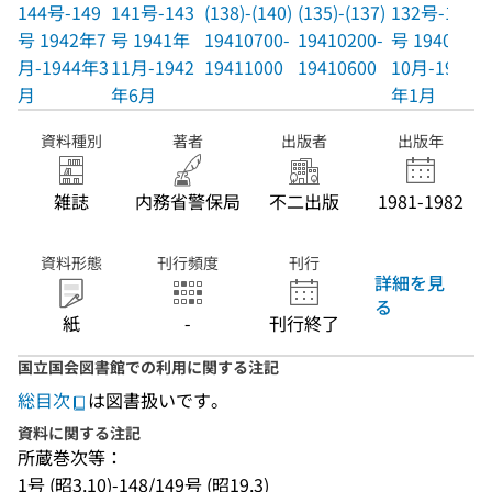
144号-149
141号-143
(138)-(140)
(135)-(137)
132号-134
号 1942年7
号 1941年
19410700-
19410200-
号 1940年
月-1944年3
11月-1942
19411000
19410600
10月-1941
月
年6月
年1月
資料種別
著者
出版者
出版年
雑誌
内務省警保局
不二出版
1981-1982
資料形態
刊行頻度
刊行
詳細を見
る
紙
-
刊行終了
国立国会図書館での利用に関する注記
総目次
は図書扱いです。
資料に関する注記
所蔵巻次等：
1号 (昭3.10)-148/149号 (昭19.3)