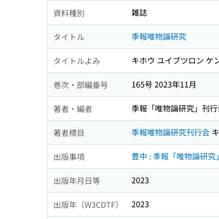
雑誌
資料種別
季報唯物論研究
タイトル
キホウ ユイブツロン ケ
タイトルよみ
165号 2023年11月
巻次・部編番号
季報「唯物論研究」刊行
著者・編者
季報唯物論研究刊行会
キ
著者標目
豊中 : 季報「唯物論研
出版事項
2023
出版年月日等
2023
出版年（W3CDTF）