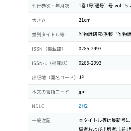
1巻1号[通号]1号-vol.15-
刊行巻次・年月次
21cm
大きさ
唯物論研究(季報「唯物論
並列タイトル等
0285-2993
ISSN（掲載誌）
0285-2993
ISSN-L（掲載誌）
JP
出版地（国名コード）
jpn
本文の言語コード
ZH2
NDLC
本タイトル等は最新号に
一般注記
編者および出版者: 1巻1号通