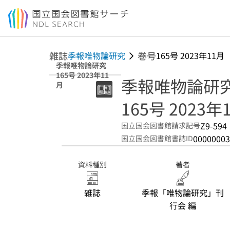
本文へ移動
雑誌
巻号
季報唯物論研究
165号 2023年11月
季報唯物論研究
165号 2023年11
季報唯物論研
月
165号 2023年
Z9-594
国立国会図書館請求記号
00000003
国立国会図書館書誌ID
資料種別
著者
雑誌
季報「唯物論研究」刊
行会 編