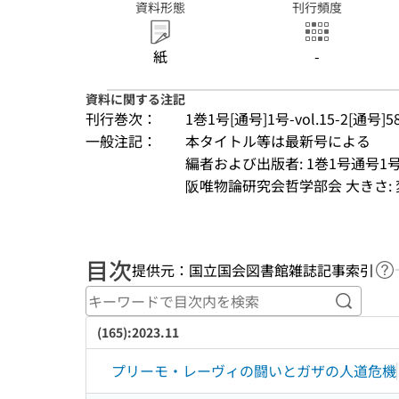
資料形態
刊行頻度
紙
-
資料に関する注記
刊行巻次：
1巻1号[通号]1号-vol.15-2[通号]5
一般注記：
本タイトル等は最新号による
編者および出版者: 1巻1号通号1号～vo
阪唯物論研究会哲学部会 大きさ:
目次
提供元：国立国会図書館雑誌記事索引
ヘ
キーワ
(165):2023.11
プリーモ・レーヴィの闘いとガザの人道危機