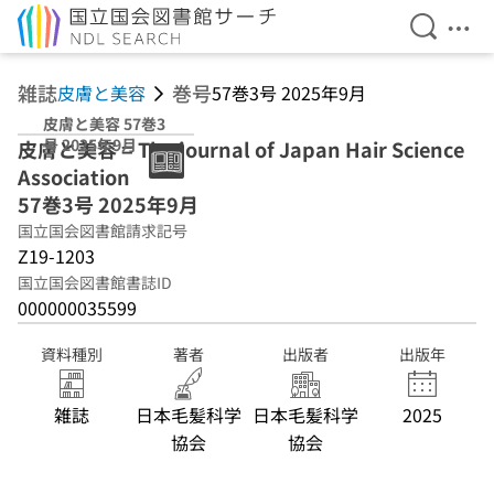
検索を開
メニ
本文へ移動
雑誌
巻号
皮膚と美容
57巻3号 2025年9月
皮膚と美容 57巻3
号 2025年9月
皮膚と美容 = The journal of Japan Hair Science
Association
57巻3号 2025年9月
国立国会図書館請求記号
Z19-1203
国立国会図書館書誌ID
000000035599
資料種別
著者
出版者
出版年
雑誌
日本毛髪科学
日本毛髪科学
2025
協会
協会