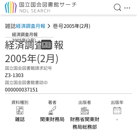
検索を開
メニ
本文へ移動
雑誌
巻号
経済調査月報
2005年(2月)
経済調査月報
2005年(2月)
経済調査月報
2005年(2月)
国立国会図書館請求記号
Z3-1303
国立国会図書館書誌ID
000000037151
資料種別
著者
出版者
出版年
雑誌
関東財務局
財務省関東財
-
務局総務部