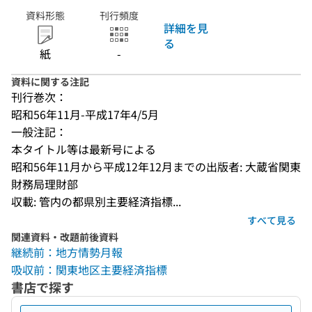
資料形態
刊行頻度
詳細を見
る
紙
-
資料に関する注記
刊行巻次：
昭和56年11月-平成17年4/5月
一般注記：
本タイトル等は最新号による
昭和56年11月から平成12年12月までの出版者: 大蔵省関東
財務局理財部
収載: 管内の都県別主要経済指標...
すべて見る
関連資料・改題前後資料
継続前：地方情勢月報
吸収前：関東地区主要経済指標
書店で探す