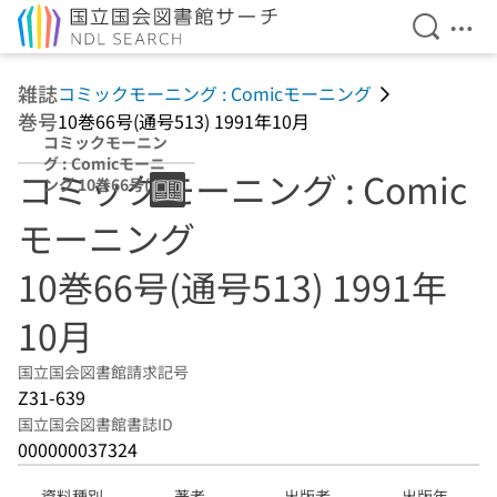
検索を開
メニ
本文へ移動
雑誌
コミックモーニング : Comicモーニング
巻号
10巻66号(通号513) 1991年10月
コミックモーニン
グ : Comicモーニ
コミックモーニング : Comic
ング 10巻66号(通
号513) 1991年10
モーニング
月
10巻66号(通号513) 1991年
10月
国立国会図書館請求記号
Z31-639
国立国会図書館書誌ID
000000037324
資料種別
著者
出版者
出版年