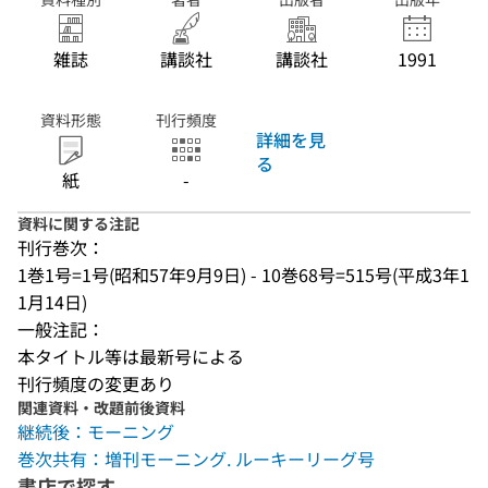
雑誌
講談社
講談社
1991
資料形態
刊行頻度
詳細を見
る
紙
-
資料に関する注記
刊行巻次：
1巻1号=1号(昭和57年9月9日) - 10巻68号=515号(平成3年1
1月14日)
一般注記：
本タイトル等は最新号による
刊行頻度の変更あり
関連資料・改題前後資料
継続後：モーニング
巻次共有：増刊モーニング. ルーキーリーグ号
書店で探す