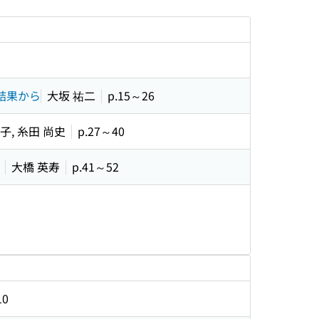
結果から
大坂 祐二
p.15～26
子, 糸田 尚史
p.27～40
〕
大橋 英寿
p.41～52
10