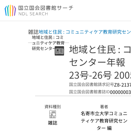
本文へ移動
雑誌
地域と住民 : コミュニティケア教育研究セ
地域と住民 : コミ
ュニティケア教育
地域と住民 :
研究センター年報
23号-26号 2005年
センター年報
3月-2008年3月
23号-26号 20
Z8-213
国立国会図書館請求記号
00000003
国立国会図書館書誌ID
資料種別
著者
名寄市立大学コミュニ
ティケア教育研究セン
雑誌
ター 編