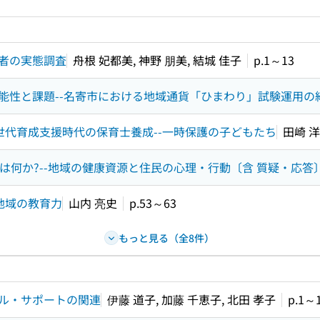
ードで目次内を検索
者の実態調査
舟根 妃都美, 神野 朋美, 結城 佳子
p.1～13
能性と課題--名寄市における地域通貨「ひまわり」試験運用の
世代育成支援時代の保育士養成--一時保護の子どもたち
田崎 洋
とは何か?--地域の健康資源と住民の心理・行動〔含 質疑・応答
地域の教育力
山内 亮史
p.53～63
もっと見る（全8件）
ル・サポートの関連
伊藤 道子, 加藤 千恵子, 北田 孝子
p.1～