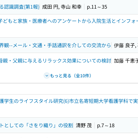
認識調査(第1報)
成田 円, 寺山 和幸
p.11～35
-子どもと家族・医療者へのアンケートから入院生活とインフォ
界観--メール・文通・手話通訳を介しての交流から
伊藤 良子,
が母親・父親に与えるリラックス効果についての検討
加藤 千恵子
もっと見る（全10件）
護学生のライフスタイル研究(6)市立名寄短期大学看護学科で
トとしての「さをり織り」の役割
清野 茂
p.7～18