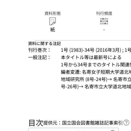
資料形態
刊行頻度
紙
-
資料に関する注記
刊行巻次：
1号 (1983)-34号 (2016年3月) ; 1
一般注記：
本タイトル等は最新号による
1号から34号までのタイトル関連
編者変遷: 名寄女子短期大学道北地
地域研究所 (8号-24号)→ 名寄
号-26号)→ 名寄市立大学道北地域研究
目次
提供元：国立国会図書館雑誌記事索引
ヘ