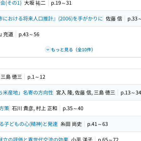
会(その1)
大坂 祐二
p.19～31
における将来人口推計』(2006)を手がかりに
佐藤 信
p.33
山 充道
p.43～56
もっと見る（全10件）
三島 徳三
p.1～12
ち米産地」名寄の方向性
宮入 隆, 佐藤 信, 三島 徳三
p.13～3
方策
石川 貴彦, 村上 正和
p.35～40
子どもの心(精神)と発達
糸田 尚史
p.41～63
食献立の評価と異世代交流の効果
小平 洋子
p.65～72