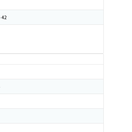
～42
4