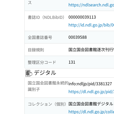
ス
https://ndlsearch.ndl.go
000000039113
書誌ID（NDLBibID）
http://id.ndl.go.jp/bib
00039588
全国書誌番号
国立国会図書館逐次刊行
目録規則
131
整理区分コード
デジタル
国立国会図書館永続的
info:ndljp/pid/3381327
識別子
https://dl.ndl.go.jp/pi
国立国会図書館デジタルコ
コレクション（個別）
https://dl.ndl.go.jp/col