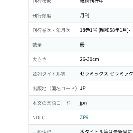
継続刊行中
刊行状態
月刊
刊行頻度
18巻1号 (昭和58年1月)-
刊行巻次・年月次
冊
数量
26-30cm
大きさ
セラミックス セラミッ
並列タイトル等
JP
出版地（国名コード）
jpn
本文の言語コード
ZP9
NDLC
本タイトル等は最新号に
一般注記