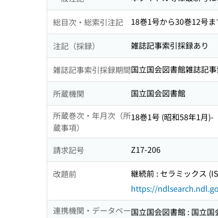
18巻1号から30巻12号ま
総目次・総索引注記
雑誌記事索引採録あり
注記（採録）
国立国会図書館雑誌記事索引 1
雑誌記事索引採録期間
国立国会図書館
所蔵機関
所蔵巻次・年月次（所
18巻1号 (昭和58年1月)-
蔵事項）
Z17-206
請求記号
継続前 : セラミックス (ISS
改題前
https://ndlsearch.ndl.
連携機関・データベー
国立国会図書館 : 国立