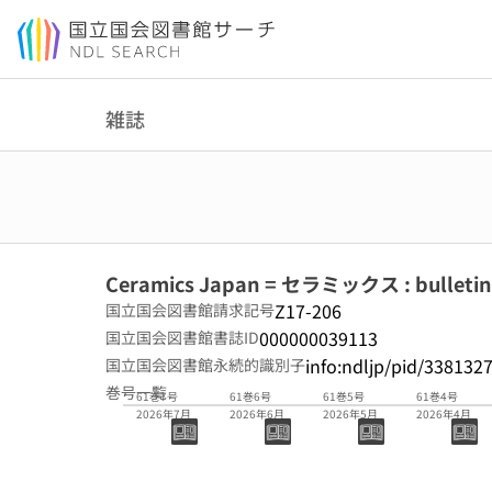
本文へ移動
雑誌
Ceramics Japan = セラミックス : bulletin o
Z17-206
国立国会図書館請求記号
000000039113
国立国会図書館書誌ID
info:ndljp/pid/338132
国立国会図書館永続的識別子
巻号一覧
61巻7号
61巻6号
61巻5号
61巻4号
2026年7月
2026年6月
2026年5月
2026年4月