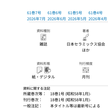
61巻7号
61巻6号
61巻5号
61巻4号
2026年7月
2026年6月
2026年5月
2026年4月
資料種別
著者
雑誌
日本セラミックス協会
ほか
資料形態
刊行頻度
紙・デジタル
月刊
資料に関する注記
所蔵巻次等：
18巻1号 (昭和58年1月)-
刊行巻次：
18巻1号 (昭和58年1月)-
一般注記：
本タイトル等は最新号による