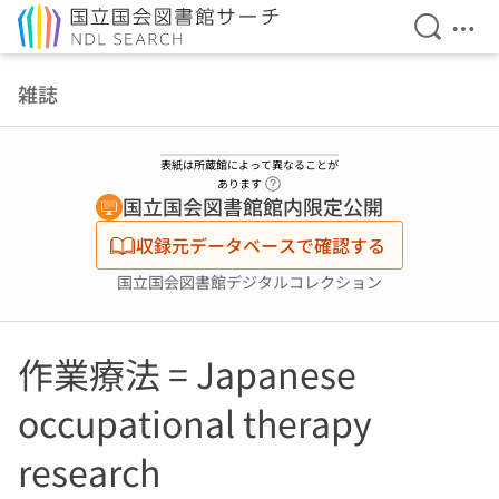
検索を開
メニ
本文へ移動
雑誌
表紙は所蔵館によって異なることが
ヘルプページへのリンク
あります
国立国会図書館館内限定公開
収録元データベースで確認する
国立国会図書館デジタルコレクション
作業療法 = Japanese
occupational therapy
research