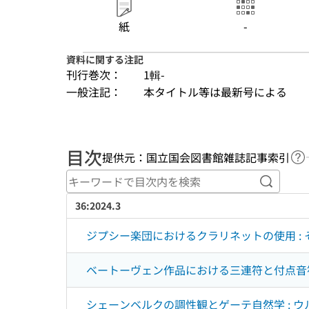
紙
-
資料に関する注記
刊行巻次：
1輯-
一般注記：
本タイトル等は最新号による
目次
提供元：国立国会図書館雑誌記事索引
ヘ
キーワ
36:2024.3
ジプシー楽団におけるクラリネットの使用 :
ベートーヴェン作品における三連符と付点音符
シェーンベルクの調性観とゲーテ自然学 : 