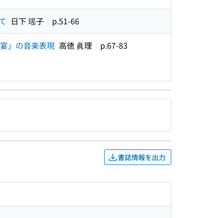
して
日下 瑶子
p.51-66
な宴」の音楽表現
高徳 眞理
p.67-83
書誌情報を出力