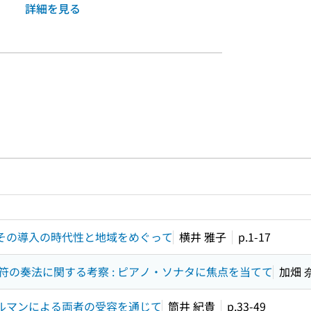
詳細を見る
ルプページへのリンク
ードで目次内を検索
 その導入の時代性と地域をめぐって
横井 雅子
p.1-17
の奏法に関する考察 : ピアノ・ソナタに焦点を当てて
加畑 
ウルマンによる両者の受容を通じて
筒井 紀貴
p.33-49