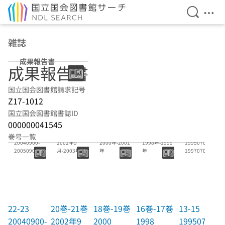
検索を開
メニ
本文へ移動
雑誌
成果報告書
成果報告書
国立国会図書館請求記号
Z17-1012
国立国会図書館書誌ID
000000041545
22-23
20巻-21巻
18巻-19巻
16巻-17巻
13-15
巻号一覧
20040900-
2002年9
2000年-2001
1998年-1999
19950700-
20050900(以
月-2003年10
年
年
19970700
後電子資料)
月
22-23
20巻-21巻
18巻-19巻
16巻-17巻
13-15
20040900-
2002年9
2000
1998
19950700-