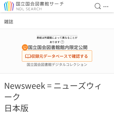
検索を開
メニ
本文へ移動
雑誌
表紙は所蔵館によって異なることが
ヘルプページへのリンク
あります
国立国会図書館館内限定公開
収録元データベースで確認する
国立国会図書館デジタルコレクション
Newsweek = ニューズウィ
ーク
日本版