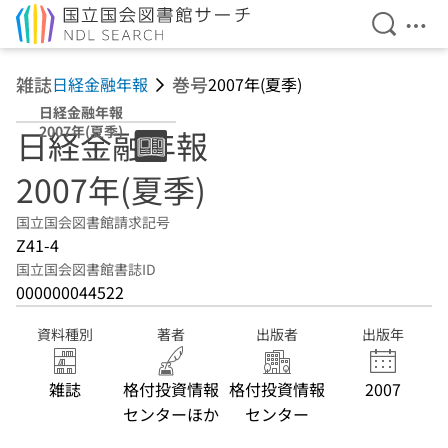
検索を開
メニ
本文へ移動
雑誌
巻号
日経金融年報
2007年(夏季)
日経金融年報
2007年(夏季)
日経金融年報
2007年(夏季)
国立国会図書館請求記号
Z41-4
国立国会図書館書誌ID
000000044522
資料種別
著者
出版者
出版年
雑誌
格付投資情報
格付投資情報
2007
センターほか
センター