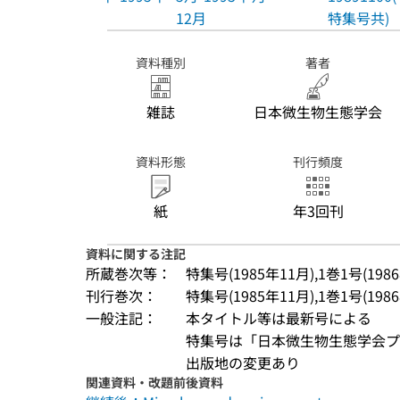
12月
特集号共)
資料種別
著者
雑誌
日本微生物生態学会
資料形態
刊行頻度
紙
年3回刊
資料に関する注記
所蔵巻次等：
特集号(1985年11月),1巻1号(1986年8月
刊行巻次：
特集号(1985年11月),1巻1号(1986年8月
一般注記：
本タイトル等は最新号による
特集号は「日本微生物生態学会プロ
出版地の変更あり
関連資料・改題前後資料