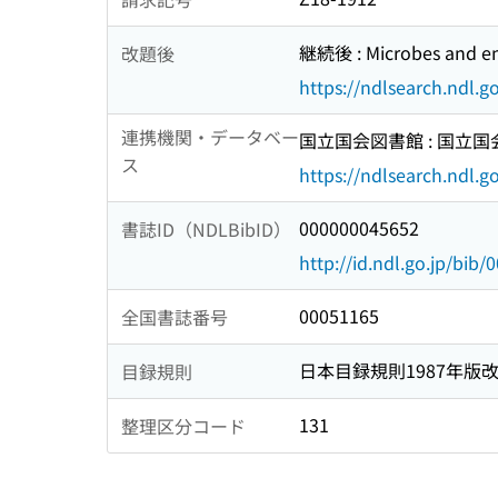
継続後 : Microbes and e
改題後
https://ndlsearch.ndl.
連携機関・データベー
国立国会図書館 : 国立
ス
https://ndlsearch.ndl.go
000000045652
書誌ID（NDLBibID）
http://id.ndl.go.jp/bib
00051165
全国書誌番号
日本目録規則1987年版
目録規則
131
整理区分コード