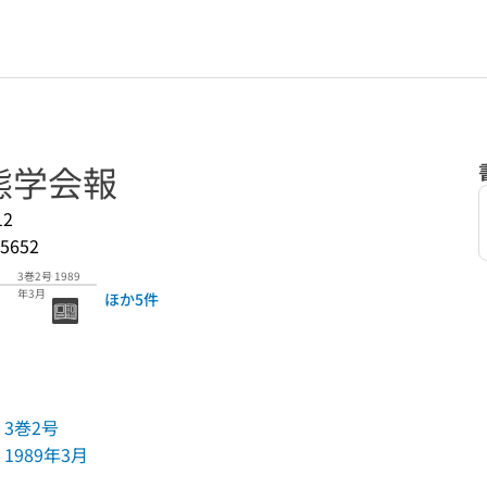
態学会報
12
5652
3巻2号 1989
年3月
ほか5件
3巻2号
1989年3月