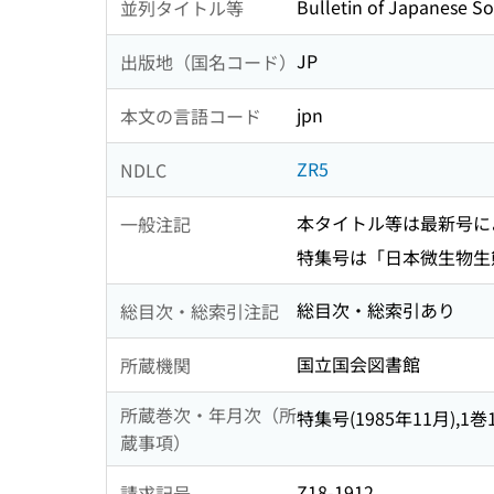
Bulletin of Japanese So
並列タイトル等
JP
出版地（国名コード）
jpn
本文の言語コード
ZR5
NDLC
本タイトル等は最新号に
一般注記
特集号は「日本微生物生
総目次・総索引あり
総目次・総索引注記
国立国会図書館
所蔵機関
所蔵巻次・年月次（所
特集号(1985年11月),1巻1号(
蔵事項）
Z18-1912
請求記号