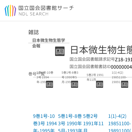
本文へ移動
雑誌
日本微生物生態学
日本微生物生
会報
Z18-19
国立国会図書館請求記号
00000004
国立国会図書館書誌ID
9巻1号-10巻
5巻1号-8巻3
1(1)-4(2)
巻号一覧
5巻2号 1991
3号 1994
号 1990年5
19851100-
年11月
年-1995年
月-1993年12
19891100(特
月
集号共)
9巻1号-10
5巻1号-8巻
5巻2号
1(1)-4(2)
巻3号 1994
3号 1990年
1991年11
19851100-
年-1995年
5月-1993年
月
19891100(