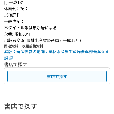
[ ]-平成18年
休廃刊注記：
以後廃刊
一般注記：
本タイトル等は最新号による
欠番: 昭和63年
出版者変遷: 農林水産省畜産局 (-平成12年)
関連資料・改題前後資料
異版：畜産経営の動向 / 農林水産省生産局畜産部畜産企画
課 編
書店で探す
書店で探す
書店で探す