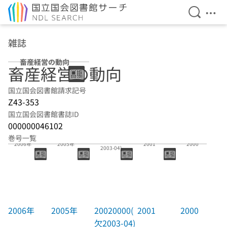
検索を開
メニ
本文へ移動
雑誌
畜産経営の動向
畜産経営の動向
国立国会図書館請求記号
Z43-353
国立国会図書館書誌ID
000000046102
巻号一覧
20020000(欠
2006年
2005年
2001
2000
2003-04)
2006年
2005年
20020000(
2001
2000
欠2003-04)