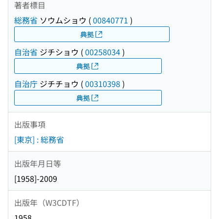
著者標目
総務省
ソウムショウ
(
00840771
)
典拠
自治省
ジチショウ
(
00258034
)
典拠
自治庁
ジチチョウ
(
00310398
)
典拠
出版事項
[東京] : 総務省
出版年月日等
[1958]-2009
出版年（W3CDTF）
1958