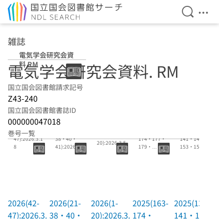
検索を開
メニ
本文へ移動
雑誌
電気学会研究会資
料 RM
電気学会研究会資料. RM
国立国会図書館請求記号
Z43-240
国立国会図書館書誌ID
000000047018
2026(42-
2026(21-
2025(163-
2025(132-
巻号一覧
2026(1-
47):2026.3.1
38・40・
174・177・
141・143-
20):2026.3.5
8
41):2026.3.6
179・
153・155-
180):2025.1
159・161・
1.27
162):20
2026(42-
2026(21-
2026(1-
2025(163-
2025(132-
47):2026.3.
38・40・
20):2026.3.
174・
141・143-