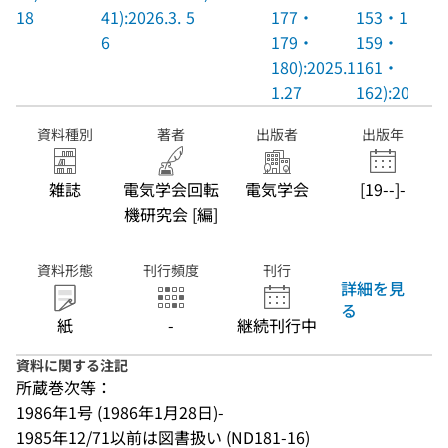
18
41):2026.3.
5
177・
153・155-
6
179・
159・
180):2025.1
161・
1.27
162):20
資料種別
著者
出版者
出版年
雑誌
電気学会回転
電気学会
[19--]-
機研究会 [編]
資料形態
刊行頻度
刊行
詳細を見
る
紙
-
継続刊行中
資料に関する注記
所蔵巻次等：
1986年1号 (1986年1月28日)-
1985年12/71以前は図書扱い (ND181-16)