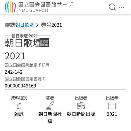
検索を開
メニ
本文へ移動
雑誌
巻号
朝日歌壇
2021
朝日歌壇 2021
朝日歌壇
2021
国立国会図書館請求記号
Z42-142
国立国会図書館書誌ID
000000048169
資料種別
著者
出版者
出版年
雑誌
朝日新聞社
朝日新聞出版
2021
編