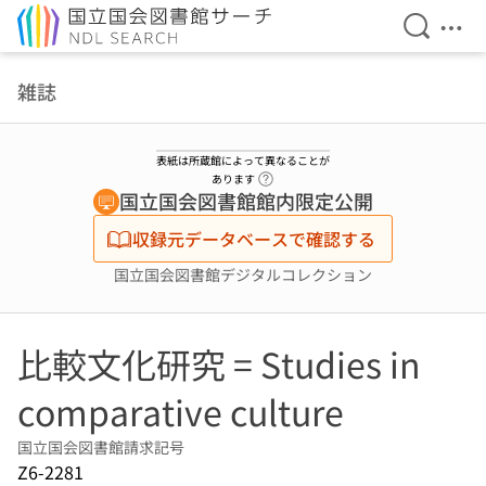
検索を開
メニ
本文へ移動
雑誌
表紙は所蔵館によって異なることが
ヘルプページへのリンク
あります
国立国会図書館館内限定公開
収録元データベースで確認する
国立国会図書館デジタルコレクション
比較文化研究 = Studies in
comparative culture
国立国会図書館請求記号
Z6-2281