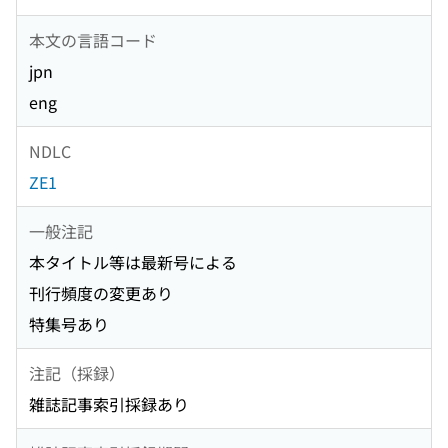
本文の言語コード
jpn
eng
NDLC
ZE1
一般注記
本タイトル等は最新号による
刊行頻度の変更あり
特集号あり
注記（採録）
雑誌記事索引採録あり