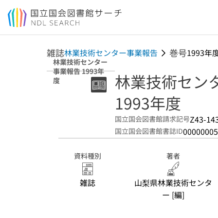
本文へ移動
雑誌
巻号
林業技術センター事業報告
1993年
林業技術センター
事業報告 1993年
林業技術セン
度
1993年度
Z43-14
国立国会図書館請求記号
00000005
国立国会図書館書誌ID
資料種別
著者
雑誌
山梨県林業技術センタ
ー [編]