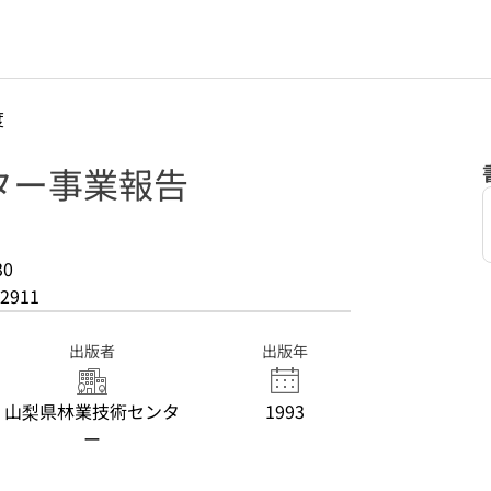
度
ター事業報告
30
2911
出版者
出版年
山梨県林業技術センタ
1993
ー