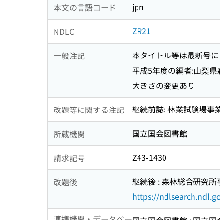
jpn
本文の言語コード
ZR21
NDLC
本タイトル等は最新号に
一般注記
平成5年度の編者:山梨
大きさの変更あり
継続前誌: 林業試験場事
改題等に関する注記
国立国会図書館
所蔵機関
Z43-1430
請求記号
継続後 : 森林総合研究所事業報
改題後
https://ndlsearch.ndl.
連携機関・データベー