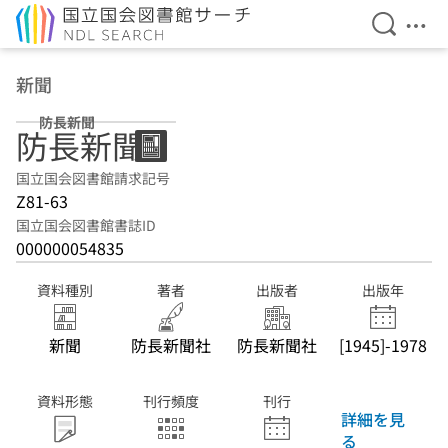
検索を開
メニ
本文へ移動
新聞
防長新聞
防長新聞
国立国会図書館請求記号
Z81-63
国立国会図書館書誌ID
000000054835
資料種別
著者
出版者
出版年
新聞
防長新聞社
防長新聞社
[1945]-1978
資料形態
刊行頻度
刊行
詳細を見
る