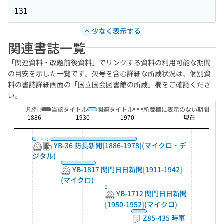
131
少なく表示する
関連書誌一覧
「関連資料・改題前後資料」でリンクする資料の利用可能な期間
の目安を示した一覧です。欠号を含む詳細な所蔵状況は、個別資
料の書誌詳細画面の「国立国会図書館の所蔵」欄をご確認くださ
い。
凡例 :
当該タイトル
関連タイトル
所蔵欄に表示のない期間
1886
1930
1970
現在
YB-36 防長新聞[1886-1978](マイクロ・デ
ジタル)
YB-1817 関門日日新聞[1911-1942]
(マイクロ)
YB-1712 関門日日新聞
[1950-1952](マイクロ)
Z85-435 時事