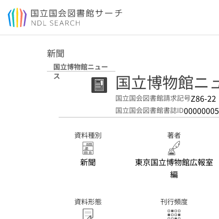
本文へ移動
新聞
国立博物館ニュー
国立博物館ニ
ス
Z86-22
国立国会図書館請求記号
00000005
国立国会図書館書誌ID
資料種別
著者
新聞
東京国立博物館広報室
編
資料形態
刊行頻度