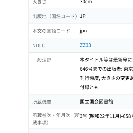
30cm
大きさ
JP
出版地（国名コード）
jpn
本文の言語コード
ZZ33
NDLC
本タイトル等は最新号に
一般注記
646号までの出版者: 東
刊行頻度, 大きさの変更
付録とも
国立国会図書館
所蔵機関
所蔵巻次・年月次（所
3号 (昭和22年11月)-658号 (2
蔵事項）