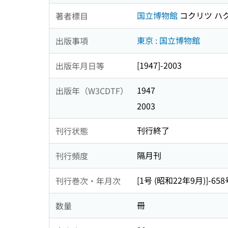
国立博物館
コクリツ ハ
著者標目
東京 : 国立博物館
出版事項
[1947]-2003
出版年月日等
1947
出版年（W3CDTF）
2003
刊行終了
刊行状態
隔月刊
刊行頻度
[1号 (昭和22年9月)]-658
刊行巻次・年月次
冊
数量