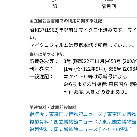
紙
隔月刊
国立国会図書館での利用に関する注記
昭和37(1962)年以前はマイクロ化済みです。マイク
い。
マイクロフィルムは東京本館で所蔵しています。
資料に関する注記
所蔵巻次等：
3号 (昭和22年11月)-658号 (2003年3/4月
刊行巻次：
[1号 (昭和22年9月)]-658号 (2003
一般注記：
本タイトル等は最新号による
646号までの出版者: 東京国立博
刊行頻度, 大きさの変更あり...
関連資料・改題前後資料
継続後：東京国立博物館ニュース / 東京国立博物
複製資料：国立博物館ニュース / 東京国立博物館
複製資料：国立博物館ニュース [マイクロ資料]