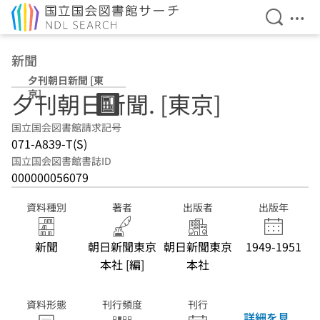
検索を開
メニ
本文へ移動
新聞
夕刊朝日新聞 [東
京]
夕刊朝日新聞. [東京]
国立国会図書館請求記号
071-A839-T(S)
国立国会図書館書誌ID
000000056079
資料種別
著者
出版者
出版年
新聞
朝日新聞東京
朝日新聞東京
1949-1951
本社 [編]
本社
資料形態
刊行頻度
刊行
詳細を見