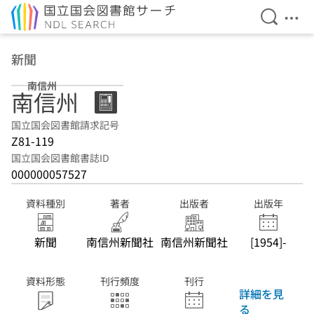
検索を開
メニ
本文へ移動
新聞
南信州
南信州
国立国会図書館請求記号
Z81-119
国立国会図書館書誌ID
000000057527
資料種別
著者
出版者
出版年
新聞
南信州新聞社
南信州新聞社
[1954]-
資料形態
刊行頻度
刊行
詳細を見
る