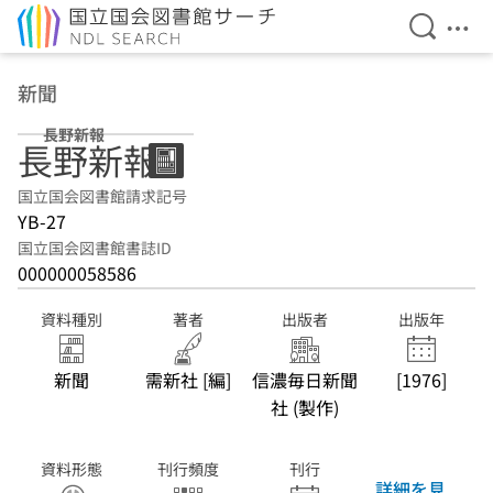
検索を開
メニ
本文へ移動
新聞
長野新報
長野新報
国立国会図書館請求記号
YB-27
国立国会図書館書誌ID
000000058586
資料種別
著者
出版者
出版年
新聞
需新社 [編]
信濃毎日新聞
[1976]
社 (製作)
資料形態
刊行頻度
刊行
詳細を見