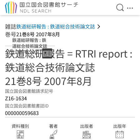
検索を開
メニ
本文へ移動
雑誌
鉄道総研報告 : 鉄道総合技術論文誌
巻号
21巻8号 2007年8月
鉄道総研報告 : 鉄
道総合技術論文誌
鉄道総研報告 = RTRI report :
21巻8号 2007年8
月
鉄道総合技術論文誌
21巻8号 2007年8月
国立国会図書館請求記号
Z16-1634
国立国会図書館書誌ID
000000059683
資料種別
著者
出版者
出版年