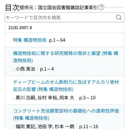
目次
提供元：国立国会図書館雑誌記事索引
ヘルプページ
キー
21(8) 2007.8
特集 構造物技術
p.1～64
構造物技術に関する研究開発の現状と展望 (特集 構
造物技術)
小西 真治
p.1～4
ディープビームのせん断耐力に及ぼすアルカリ骨材
反応の影響 (特集 構造物技術)
黒川 浩嗣, 谷村 幸裕, 岡本 大
p.5～10
コンクリート充填鋼管部材の基礎杭への適用性評価
(特集 構造物技術)
福岡 寛記, 池田 学, 杉本 一朗
p.11～16