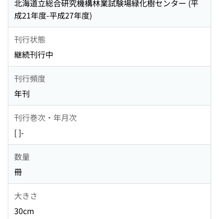
北海道立総合研究機構林業試験場緑化樹センター (平
成21年度-平成27年度)
刊行状態
継続刊行中
刊行頻度
年刊
刊行巻次・年月次
[ ]-
数量
冊
大きさ
30cm