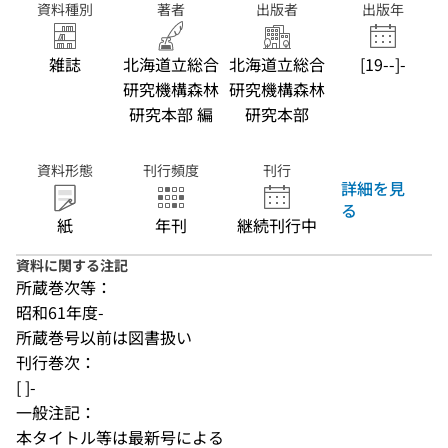
資料種別
著者
出版者
出版年
雑誌
北海道立総合
北海道立総合
[19--]-
研究機構森林
研究機構森林
研究本部 編
研究本部
資料形態
刊行頻度
刊行
詳細を見
る
紙
年刊
継続刊行中
資料に関する注記
所蔵巻次等：
昭和61年度-
所蔵巻号以前は図書扱い
刊行巻次：
[ ]-
一般注記：
本タイトル等は最新号による