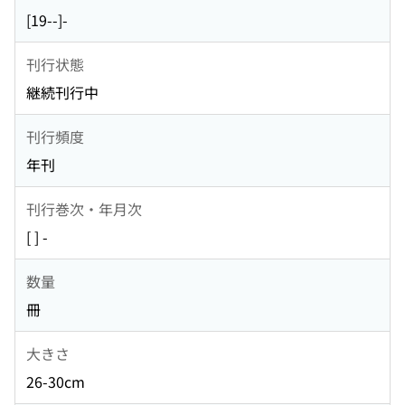
[19--]-
刊行状態
継続刊行中
刊行頻度
年刊
刊行巻次・年月次
[ ] -
数量
冊
大きさ
26-30cm