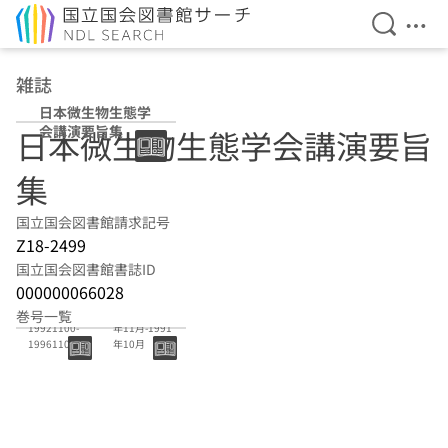
検索を開
メニ
本文へ移動
雑誌
日本微生物生態学
会講演要旨集
日本微生物生態学会講演要旨
集
国立国会図書館請求記号
Z18-2499
国立国会図書館書誌ID
000000066028
8-12
2巻-7巻 1986
巻号一覧
19921100-
年11月-1991
19961100(欠
年10月
9-11)