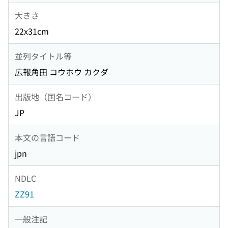
大きさ
22x31cm
並列タイトル等
広報角田 コウホウ カクダ
出版地（国名コード）
JP
本文の言語コード
jpn
NDLC
ZZ91
一般注記