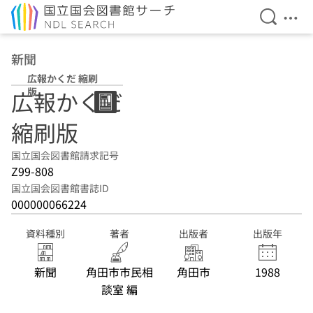
検索を開
メニ
本文へ移動
新聞
広報かくだ 縮刷
版
広報かくだ
縮刷版
国立国会図書館請求記号
Z99-808
国立国会図書館書誌ID
000000066224
資料種別
著者
出版者
出版年
新聞
角田市市民相
角田市
1988
談室 編