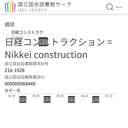
検索を開
メニ
本文へ移動
雑誌
日経コンストラク
ション
日経コンストラクション =
Nikkei construction
国立国会図書館請求記号
Z16-1928
国立国会図書館書誌ID
000000068449
巻号一覧
832号 2026
831号 2026
830号 2026
829号 2026
828号 2026
年7月
年6月
年5月
年4月
年3月