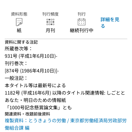
資料形態
刊行頻度
刊行
詳細を見
る
紙
月刊
継続刊行中
資料に関する注記
所蔵巻次等：
931号 (平成1年6月10日)-
刊行巻次：
[874号 (1986年4月10日)]-
一般注記：
本タイトル等は最新号による
1182号 (平成16年6月) 以降のタイトル関連情報: しごとと
あなた・明日のための情報紙
「1000号記念懸賞論文集」とも
関連資料・改題前後資料
複製資料：とうきょうの労働 / 東京都労働経済局労政部労
働組合課 編