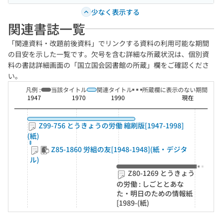
少なく表示する
関連書誌一覧
「関連資料・改題前後資料」でリンクする資料の利用可能な期間
の目安を示した一覧です。欠号を含む詳細な所蔵状況は、個別資
料の書誌詳細画面の「国立国会図書館の所蔵」欄をご確認くださ
い。
凡例 :
当該タイトル
関連タイトル
所蔵欄に表示のない期間
1947
1970
1990
現在
Z99-756 とうきょうの労働 縮刷版[1947-1998]
(紙)
Z85-1860 労組の友[1948-1948](紙・デジタ
ル)
Z80-1269 とうきょう
の労働 : しごととあな
た・明日のための情報紙
[1989-(紙)