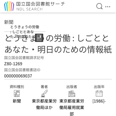
検索を開
メニ
本文へ移動
新聞
とうきょうの労働
: しごととあな
とうきょうの労働 : しごとと
た・明日のための
情報紙
あなた・明日のための情報紙
国立国会図書館請求記号
Z80-1269
国立国会図書館書誌ID
000000069037
資料種別
著者
出版者
出版年
新聞
東京都産業労
東京都産業労
[1986]-
働局ほか
働局雇用就業
部