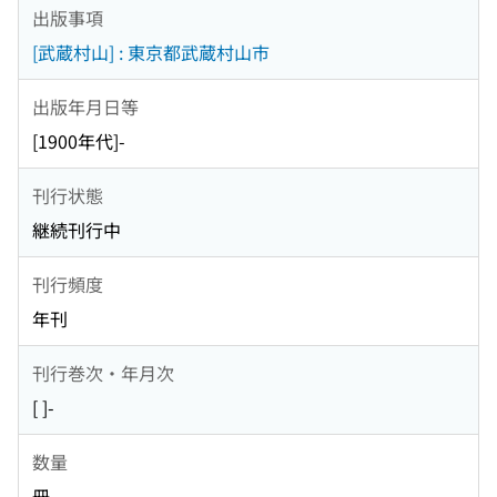
出版事項
[武蔵村山] : 東京都武蔵村山市
出版年月日等
[1900年代]-
刊行状態
継続刊行中
刊行頻度
年刊
刊行巻次・年月次
[ ]-
数量
冊