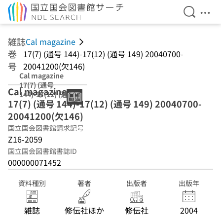
検索を開
メニ
本文へ移動
雑誌
Cal magazine
巻
17(7) (通号 144)-17(12) (通号 149) 20040700-
号
20041200(欠146)
Cal magazine
17(7) (通号
Cal magazine
144)-17(12) (通号
17(7) (通号 144)-17(12) (通号 149) 20040700-
149) 20040700-
20041200(欠146)
20041200(欠146)
国立国会図書館請求記号
Z16-2059
国立国会図書館書誌ID
000000071452
資料種別
著者
出版者
出版年
雑誌
修伝社ほか
修伝社
2004