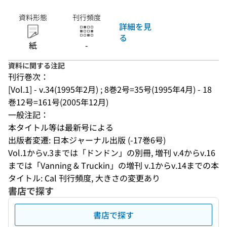
資料形態
刊行頻度
詳細を見
る
紙
-
資料に関する注記
刊行巻次：
[Vol.1] - v.34(1995年2月) ; 8巻2号=35号(1995年4月) - 18
巻12号=161号(2005年12月)
一般注記：
本タイトル等は最新号による
出版者変遷: 日本ジャーナル出版 (-17巻6号)
Vol.1からv.3までは「ドンドン」の別冊, 増刊 v.4からv.16
までは「Vanning & Truckin」の増刊 v.1からv.14までの本
タイトル: Cal 刊行頻度, 大きさの変更あり
書店で探す
書店で探す