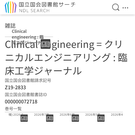
検索を開
メニ
本文へ移動
雑誌
Clinical
engineering : 臨
Clinical engineering = クリ
床工学ジャーナル
ニカルエンジニアリング : 臨
床工学ジャーナル
国立国会図書館請求記号
Z19-2833
国立国会図書館書誌ID
000000072718
巻号一覧
37(-)(臨
37巻7号
37巻6号
37巻5号
37巻4号
増):2026.7
2026年7月
2026年6月
2026年5月
2026年4月