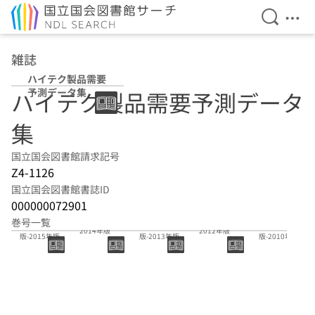
検索を開
メニ
本文へ移動
雑誌
ハイテク製品需要
予測データ集
ハイテク製品需要予測データ
集
国立国会図書館請求記号
Z4-1126
国立国会図書館書誌ID
000000072901
巻号一覧
2014年
2011年
2008年
2014年版
2012年版
版-2015年版
版-2013年版
版-2010年版