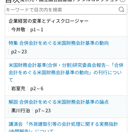
ヘル
キー
企業経営の変革とディスクロージャー
今井敬
p1～1
特集 合併会計をめぐる米国財務会計基準の動向
p2～23
米国財務会計基準(合併・分割)研究委員会報告--「合併
会計をめぐる米国財務会計基準の動向」の刊行につい
て
岩室充
p2～6
解説 合併会計をめぐる米国財務会計基準の論点
黒川行治
p7～23
講演会 「外貨建取引等の会計処理に関する実務指針
(中間報告)」について