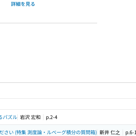
詳細を見る
ルプページへのリンク
ードで目次内を検索
るパズル
岩沢 宏和
p.2-4
さい (特集 測度論・ルベーグ積分の質問箱)
新井 仁之
p.6-