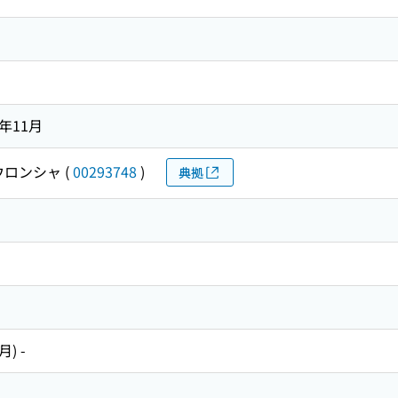
4年11月
ウロンシャ
(
00293748
)
典拠
) -