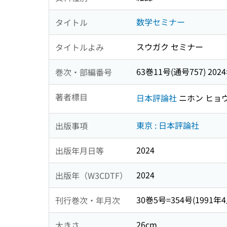
数学セミナー
タイトル
スウガク セミナー
タイトルよみ
63巻11号(通号757) 202
巻次・部編番号
著者標目
日本評論社
ニホン ヒョ
東京 : 日本評論社
出版事項
2024
出版年月日等
2024
出版年（W3CDTF）
30巻5号=354号(1991年4月
刊行巻次・年月次
26cm
大きさ