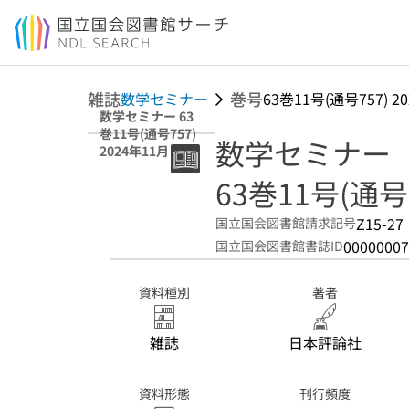
本文へ移動
雑誌
巻号
数学セミナー
63巻11号(通号757) 2
数学セミナー 63
巻11号(通号757)
数学セミナー
2024年11月
63巻11号(通号7
Z15-27
国立国会図書館請求記号
00000007
国立国会図書館書誌ID
資料種別
著者
雑誌
日本評論社
資料形態
刊行頻度