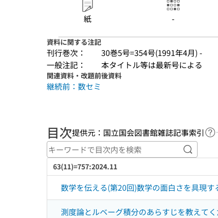
紙
-
資料に関する注記
刊行巻次：
30巻5号=354号(1991年4月) -
一般注記：
本タイトル等は最新号による
関連資料・改題前後資料
継続前：数セミ
目次
提供元：国立国会図書館雑誌記事索引
ヘ
キーワ
63(11)=757:2024.11
数学を伝える(第20回)数学の面白さを具現す
測度論とルベーグ積分のあらすじを教えてくだ