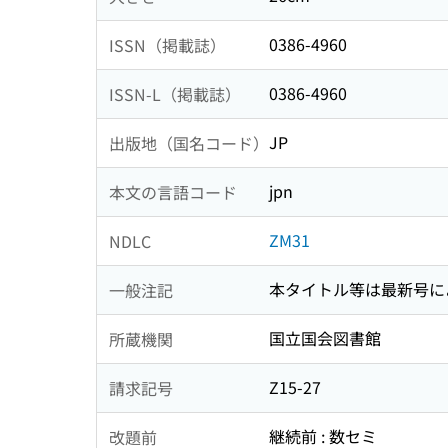
0386-4960
ISSN（掲載誌）
0386-4960
ISSN-L（掲載誌）
JP
出版地（国名コード）
jpn
本文の言語コード
ZM31
NDLC
本タイトル等は最新号に
一般注記
国立国会図書館
所蔵機関
Z15-27
請求記号
継続前 : 数セミ
改題前