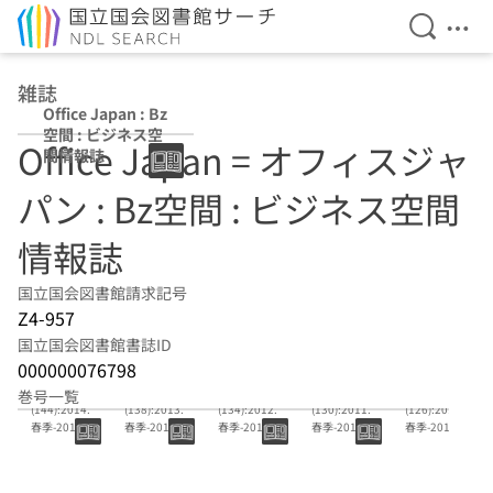
検索を開
メニ
本文へ移動
雑誌
Office Japan : Bz
空間 : ビジネス空
Office Japan = オフィスジャ
間情報誌
パン : Bz空間 : ビジネス空間
情報誌
国立国会図書館請求記号
Z4-957
国立国会図書館書誌ID
000000076798
(139)-
(135)-
(131)-
(127)-
(123)-
巻号一覧
(144):2014.
(138):2013.
(134):2012.
(130):2011.
(126):2010.
春季-2015.夏
春季-2013.冬
春季-2012.冬
春季-2011.冬
春季-2010.冬
季
季
季
季
季