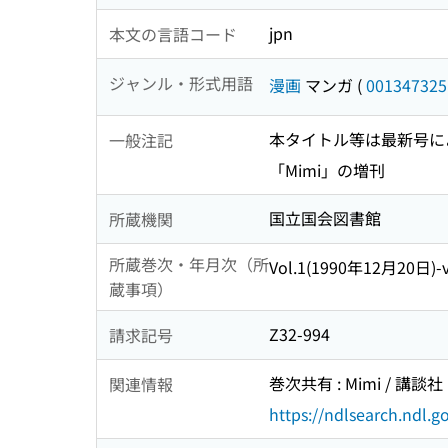
jpn
本文の言語コード
ジャンル・形式用語
漫画
マンガ
(
001347325
本タイトル等は最新号に
一般注記
「Mimi」の増刊
国立国会図書館
所蔵機関
所蔵巻次・年月次（所
Vol.1(1990年12月20日)-
蔵事項）
Z32-994
請求記号
巻次共有 : Mimi / 講談社 
関連情報
https://ndlsearch.ndl.