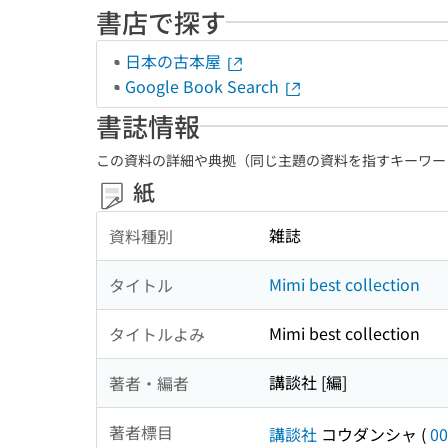
書店で探す
日本の古本屋
Google Book Search
書誌情報
この資料の詳細や典拠（同じ主題の資料を指すキーワー
紙
雑誌
資料種別
Mimi best collection
タイトル
Mimi best collection
タイトルよみ
講談社 [編]
著者・編者
著者標目
講談社
コウダンシャ
(
00