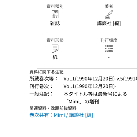
資料種別
著者
雑誌
講談社 [編]
資料形態
刊行頻度
紙
-
資料に関する注記
所蔵巻次等：
Vol.1(1990年12月20日)-v.5(19
刊行巻次：
Vol.1(1990年12月20日)-
一般注記：
本タイトル等は最新号による
「Mimi」の増刊
関連資料・改題前後資料
巻次共有：Mimi / 講談社 [編]