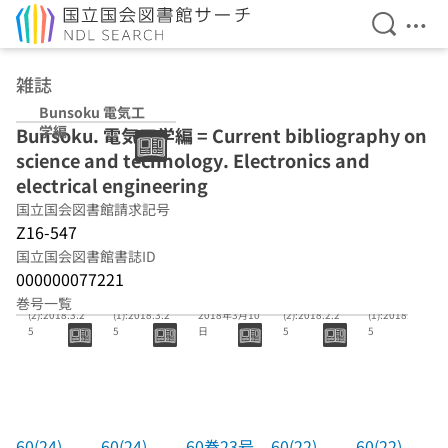
検索を開
メニ
本文へ移動
雑誌
Bunsoku 電気工
学編
Bunsoku. 電気工学編 = Current bibliography on
science and technology. Electronics and
electrical engineering
国立国会図書館請求記号
Z16-547
国立国会図書館書誌ID
000000077221
60(24)
60(24)
60巻23号
60(22)
60(22)
巻号一覧
(2):2018.3.2
(1):2018.3.2
2018年3月10
(2):2018.2.2
(1):2018.2.2
5
5
日
5
5
60(24)
60(24)
60巻23号
60(22)
60(22)