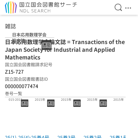
検索を開
メニ
本文へ移動
雑誌
日本応用数理学会
論文誌
日本応用数理学会論文誌 = Transactions of the
Japan Society for Industrial and Applied
Mathematics
国立国会図書館請求記号
Z15-727
国立国会図書館書誌ID
000000077474
巻号一覧
25(1)-25(4):2
25巻4号
25巻3号
25巻2号
25巻1号
015-2015
2015年
2015年
2015年
2015年
25(1)-25(4):
25巻4号
25巻3号
25巻2号
25巻1号