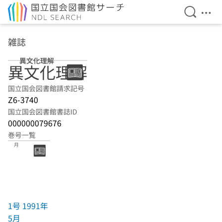
検索を開
メニ
本文へ移動
雑誌
異文化理解
異文化理解
国立国会図書館請求記号
Z6-3740
国立国会図書館書誌ID
000000079676
巻号一覧
1号 1991年5
月
1号 1991年
5月