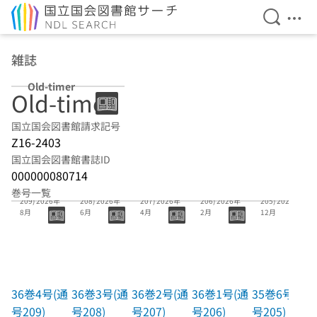
検索を開
メニ
本文へ移動
雑誌
Old-timer
Old-timer
国立国会図書館請求記号
Z16-2403
国立国会図書館書誌ID
000000080714
36巻4号(通号
36巻3号(通号
36巻2号(通号
36巻1号(通号
35巻6号(通号
巻号一覧
209) 2026年
208) 2026年
207) 2026年
206) 2026年
205) 2025年
8月
6月
4月
2月
12月
36巻4号(通
36巻3号(通
36巻2号(通
36巻1号(通
35巻6号(通
号209)
号208)
号207)
号206)
号205)