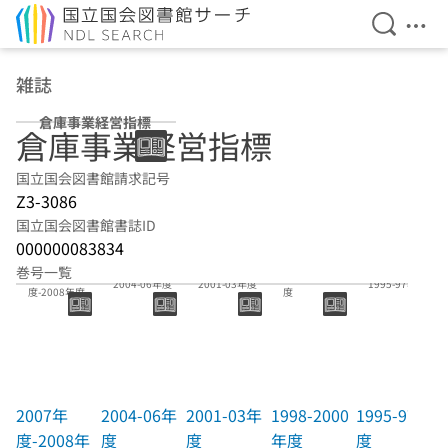
検索を開
メニ
本文へ移動
雑誌
倉庫事業経営指標
倉庫事業経営指標
国立国会図書館請求記号
Z3-3086
国立国会図書館書誌ID
000000083834
巻号一覧
2007年
1998-2000年
2004-06年度
2001-03年度
1995-97年度
度-2008年度
度
2007年
2004-06年
2001-03年
1998-2000
1995-97年
度-2008年
度
度
年度
度