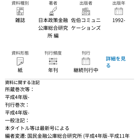
資料種別
著者
出版者
出版年
雑誌
日本政策金融
佐伯コミュニ
1992-
公庫総合研究
ケーションズ
所 編
資料形態
刊行頻度
刊行
詳細を見
る
紙
年刊
継続刊行中
資料に関する注記
所蔵巻次等：
平成4年版-
刊行巻次：
平成4年版-
一般注記：
本タイトル等は最新号による
編者変遷: 国民金融公庫総合研究所 (平成4年版-平成11年