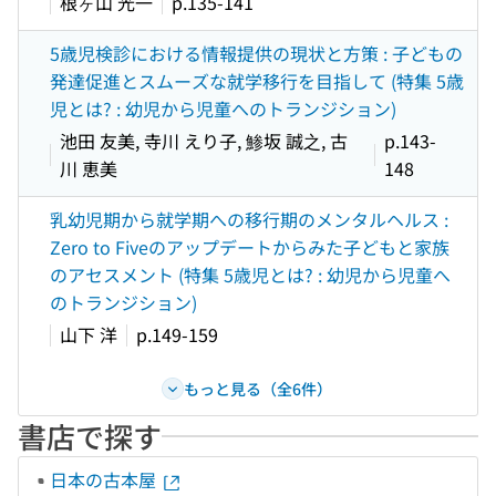
根ヶ山 光一
p.135-141
5歳児検診における情報提供の現状と方策 : 子どもの
発達促進とスムーズな就学移行を目指して (特集 5歳
児とは? : 幼児から児童へのトランジション)
池田 友美, 寺川 えり子, 鯵坂 誠之, 古
p.143-
川 恵美
148
乳幼児期から就学期への移行期のメンタルヘルス :
Zero to Fiveのアップデートからみた子どもと家族
のアセスメント (特集 5歳児とは? : 幼児から児童へ
のトランジション)
山下 洋
p.149-159
もっと見る（全6件）
書店で探す
日本の古本屋