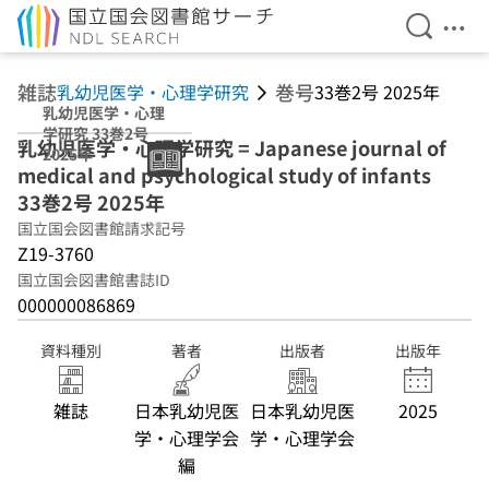
検索を開
メニ
本文へ移動
雑誌
巻号
乳幼児医学・心理学研究
33巻2号 2025年
乳幼児医学・心理
学研究 33巻2号
乳幼児医学・心理学研究 = Japanese journal of
2025年
medical and psychological study of infants
33巻2号 2025年
国立国会図書館請求記号
Z19-3760
国立国会図書館書誌ID
000000086869
資料種別
著者
出版者
出版年
雑誌
日本乳幼児医
日本乳幼児医
2025
学・心理学会
学・心理学会
編