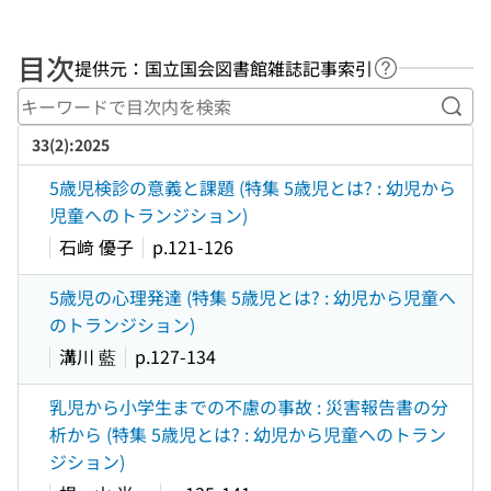
目次
提供元：国立国会図書館雑誌記事索引
ヘルプページ
キー
33(2):2025
5歳児検診の意義と課題 (特集 5歳児とは? : 幼児から
児童へのトランジション)
石﨑 優子
p.121-126
5歳児の心理発達 (特集 5歳児とは? : 幼児から児童へ
のトランジション)
溝川 藍
p.127-134
乳児から小学生までの不慮の事故 : 災害報告書の分
析から (特集 5歳児とは? : 幼児から児童へのトラン
ジション)