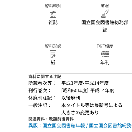
資料種別
著者
雑誌
国立国会図書館総務部
編
資料形態
刊行頻度
紙
年刊
資料に関する注記
所蔵巻次等：
平成3年度-平成14年度
刊行巻次：
[昭和60年度]-平成14年度
休廃刊注記：
以後廃刊
一般注記：
本タイトル等は最新号による
大きさの変更あり
関連資料・改題前後資料
異版：国立国会図書館年報 / 国立国会図書館総務