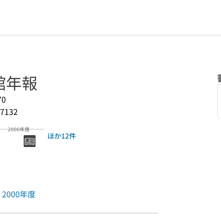
館年報
70
7132
2000年度
ほか12件
2000年度