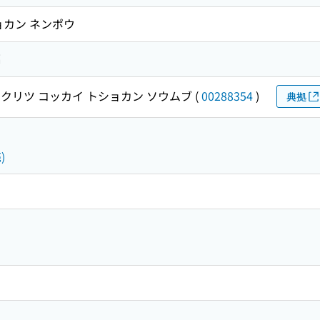
ョカン ネンポウ
編
クリツ コッカイ トショカン ソウムブ
(
00288354
)
典拠
)