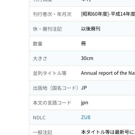
[昭和60年度]-平成14年
刊行巻次・年月次
以後廃刊
休・廃刊注記
冊
数量
30cm
大きさ
Annual report of the Nat
並列タイトル等
JP
出版地（国名コード）
jpn
本文の言語コード
ZU8
NDLC
本タイトル等は最新号に
一般注記