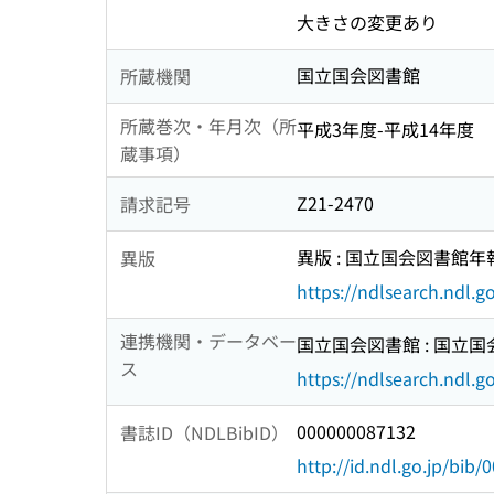
大きさの変更あり
国立国会図書館
所蔵機関
所蔵巻次・年月次（所
平成3年度-平成14年度
蔵事項）
Z21-2470
請求記号
異版 : 国立国会図書館年
異版
https://ndlsearch.ndl.
連携機関・データベー
国立国会図書館 : 国立
ス
https://ndlsearch.ndl.go
000000087132
書誌ID（NDLBibID）
http://id.ndl.go.jp/bib