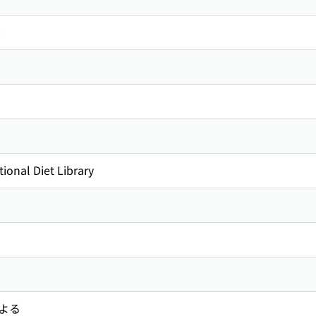
度
ional Diet Library
よる