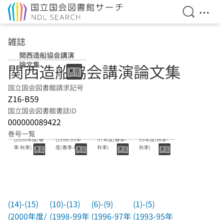
検索を開
メニ
本文へ移動
雑誌
関西造船協会講演
論文集
関西造船協会講演論文集
国立国会図書館請求記号
Z16-B59
国立国会図書館書誌ID
000000089422
(14)-(15)
(10)-(13)
(6)-(9)(1996-
(1)-(5)(1993-
巻号一覧
(2000年度/春
(1998-99年
97年度/春季-
95年度/秋季-
季-秋季)
度/春季-秋季)
秋季)
秋季)
(14)-(15)
(10)-(13)
(6)-(9)
(1)-(5)
(2000年度/
(1998-99年
(1996-97年
(1993-95年