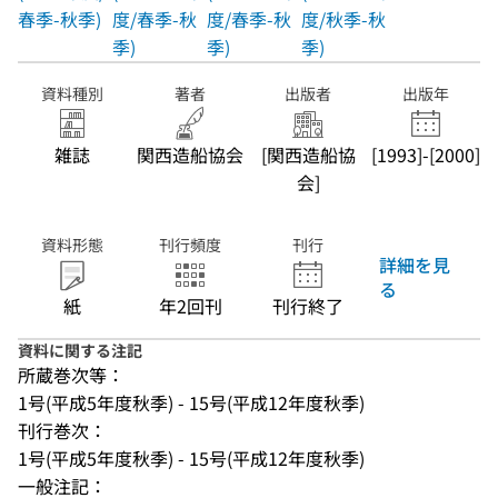
春季-秋季)
度/春季-秋
度/春季-秋
度/秋季-秋
季)
季)
季)
資料種別
著者
出版者
出版年
雑誌
関西造船協会
[関西造船協
[1993]-[2000]
会]
資料形態
刊行頻度
刊行
詳細を見
る
紙
年2回刊
刊行終了
資料に関する注記
所蔵巻次等：
1号(平成5年度秋季) - 15号(平成12年度秋季)
刊行巻次：
1号(平成5年度秋季) - 15号(平成12年度秋季)
一般注記：